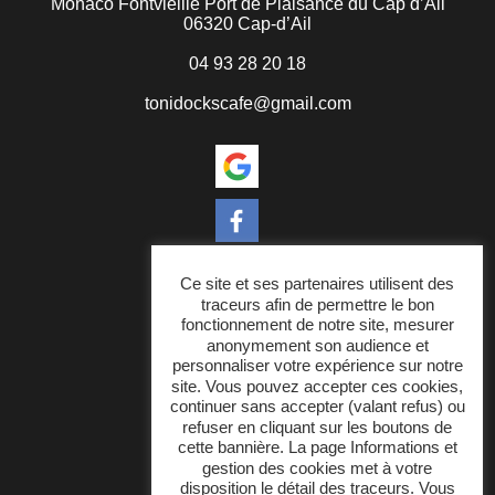
Monaco Fontvieille
Port de Plaisance du Cap d’Ail
06320 Cap-d’Ail
04 93 28 20 18
tonidockscafe@gmail.com
Ce site et ses partenaires utilisent des
traceurs afin de permettre le bon
fonctionnement de notre site, mesurer
Docks Café
anonymement son audience et
personnaliser votre expérience sur notre
Notre cuisine
site. Vous pouvez accepter ces cookies,
continuer sans accepter (valant refus) ou
Évènements
refuser en cliquant sur les boutons de
cette bannière. La page Informations et
Actualités et contact
gestion des cookies met à votre
disposition le détail des traceurs. Vous