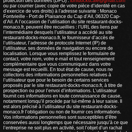
protection des données (DPO) :
tonidockscafe@gmail.com
ou par courrier (avec copie de votre pièce d’identité en cas
d'exercice de vos droits) à l'adresse suivante : Monaco
Fontvieille - Port de Plaisance du Cap d’Ail, 06320 Cap-
d’Ail. A l’occasion de l’utilisation du site restaurant-docks-
monaco.fr, peuvent être recueillies : l’URL des liens par
l’intermédiaire desquels l’utilisateur a accédé au site
restaurant-docks-monaco.fr, le fournisseur d’accès de
l’utilisateur, l’adresse de protocole Internet (IP) de
l’utilisateur, ses données de navigation ou encore de
localisation. Lorsque vous remplissez le formulaire de
contact, votre nom, votre e-mail et tout renseignement
complémentaire que vous communiquez dans votre
message est recueilli. En tout état de cause, nous ne
collectons des informations personnelles relatives à
l’utilisateur que pour le besoin de certains services
proposés par le site restaurant-docks-monaco.fr, à titre de
prospection ou pour l’envoi d’informations. L’utilisateur
fournit ces informations en toute connaissance de cause,
notamment lorsqu’il procède par lui-même à leur saisie. Il
est alors précisé à l’utilisateur du site restaurant-docks-
monaco.fr l’obligation ou non de fournir ces informations.
Vos informations personnelles sont susceptibles d’être
conservées aussi longtemps que nécessaire jusqu’à ce que
l’entreprise ne soit plus en activité, soit l’objet d’un rachat