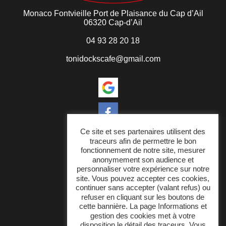
Monaco Fontvieille
Port de Plaisance du Cap d’Ail
06320 Cap-d’Ail
04 93 28 20 18
tonidockscafe@gmail.com
Ce site et ses partenaires utilisent des
traceurs afin de permettre le bon
fonctionnement de notre site, mesurer
anonymement son audience et
Docks Café
personnaliser votre expérience sur notre
site. Vous pouvez accepter ces cookies,
Notre cuisine
continuer sans accepter (valant refus) ou
refuser en cliquant sur les boutons de
Évènements
cette bannière. La page Informations et
gestion des cookies met à votre
Actualités et contact
disposition le détail des traceurs. Vous