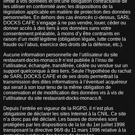
limité à vos données et ont une obligation contractuelle de
les utiliser en conformité avec les dispositions de la
législation applicable en matière de protection des données
personnelles. En dehors des cas énoncés ci-dessus, SARL
DOCKS CAFE s’engage à ne pas vendre, louer, céder ou
donner accès à des tiers à vos données sans votre
consentement préalable, à moins d’y être contraints en
raison d’un motif légitime (obligation légale, lutte contre la
fraude ou l’abus, exercice des droits de la défense, etc.).
Aucune information personnelle de l’utilisateur du site
restaurant-docks-monaco.fr n’est publiée à l’insu de
l’utilisateur, échangée, transférée, cédée ou vendue sur un
support quelconque à des tiers. Seule l’hypothèse du rachat
de SARL DOCKS CAFE et de ses droits permettrait la
transmission des dites informations à l’éventuel acquéreur
qui serait à son tour tenu de la même obligation de
conservation et de modification des données vis à vis de
l’utilisateur du site restaurant-docks-monaco.fr.
Depuis l’entrée en vigueur de la RGPD, il n’est plus
obligatoire de déclarer les sites Internet à la CNIL. Ce site
n’a donc pas été déclaré. Les bases de données sont
protégées par les dispositions de la loi du 1er juillet 1998
transposant la directive 96/9 du 11 mars 1996 relative à la